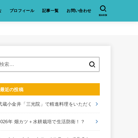
な
プロフィール
記事一覧
お問い合わせ
SEARCH
検
索:
最近の投稿
武蔵小金井「三光院」で精進料理をいただく
2026年 畑カツ＋水耕栽培で生活防衛！？