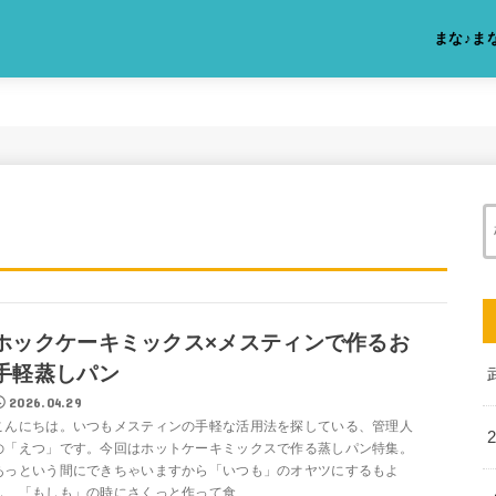
まな♪ま
ホックケーキミックス×メスティンで作るお
手軽蒸しパン
2026.04.29
こんにちは。いつもメスティンの手軽な活用法を探している、管理人
の「えつ」です。今回はホットケーキミックスで作る蒸しパン特集。
あっという間にできちゃいますから「いつも」のオヤツにするもよ
し、「もしも」の時にさくっと作って食...