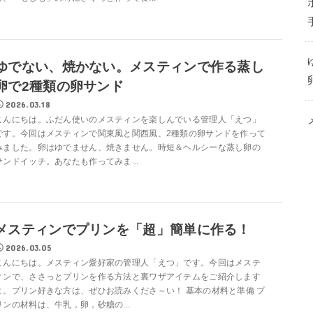
ゆでない、焼かない。メスティンで作る蒸し
卵で2種類の卵サンド
2026.03.18
こんにちは。ふだん使いのメスティンを楽しんでいる管理人「えつ」
です。今回はメスティンで関東風と関西風、2種類の卵サンドを作って
みました。卵はゆでません、焼きません。時短＆ヘルシーな蒸し卵の
サンドイッチ。あなたも作ってみま...
メスティンでプリンを「超」簡単に作る！
2026.03.05
こんにちは。メスティン愛好家の管理人「えつ」です。今回はメステ
ィンで、ささっとプリンを作る方法と裏ワザアイテムをご紹介します
よ。プリン好きな方は、ぜひお読みくださ～い！ 基本の材料と準備 プ
リンの材料は、牛乳，卵，砂糖の...