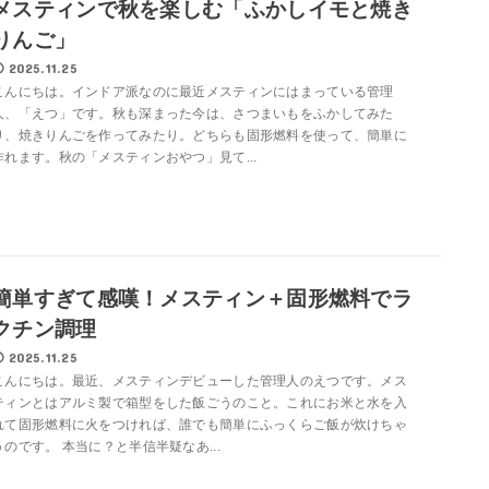
メスティンで秋を楽しむ「ふかしイモと焼き
りんご」
2025.11.25
こんにちは。インドア派なのに最近メスティンにはまっている管理
人、「えつ」です。秋も深まった今は、さつまいもをふかしてみた
り、焼きりんごを作ってみたり。どちらも固形燃料を使って、簡単に
作れます。秋の「メスティンおやつ」見て...
簡単すぎて感嘆！メスティン＋固形燃料でラ
クチン調理
2025.11.25
こんにちは。最近、メスティンデビューした管理人のえつです。メス
ティンとはアルミ製で箱型をした飯ごうのこと。これにお米と水を入
れて固形燃料に火をつければ、誰でも簡単にふっくらご飯が炊けちゃ
うのです。 本当に？と半信半疑なあ...