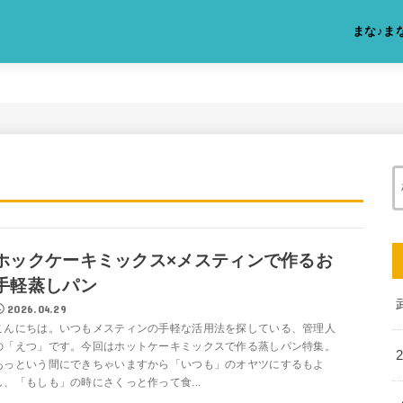
まな♪ま
ホックケーキミックス×メスティンで作るお
手軽蒸しパン
2026.04.29
こんにちは。いつもメスティンの手軽な活用法を探している、管理人
の「えつ」です。今回はホットケーキミックスで作る蒸しパン特集。
あっという間にできちゃいますから「いつも」のオヤツにするもよ
し、「もしも」の時にさくっと作って食...