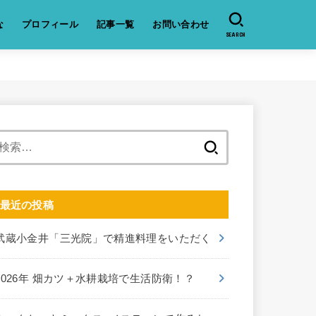
な
プロフィール
記事一覧
お問い合わせ
SEARCH
検
索:
最近の投稿
武蔵小金井「三光院」で精進料理をいただく
2026年 畑カツ＋水耕栽培で生活防衛！？