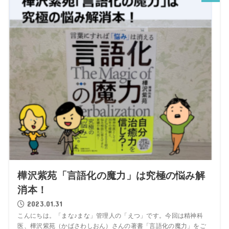
樺沢紫苑「言語化の魔力」は究極の悩み解
消本！
2023.01.31
こんにちは。「まな♪まな」管理人の「えつ」です。今回は精神科
医、樺沢紫苑（かばさわしおん）さんの著書「言語化の魔力」をご