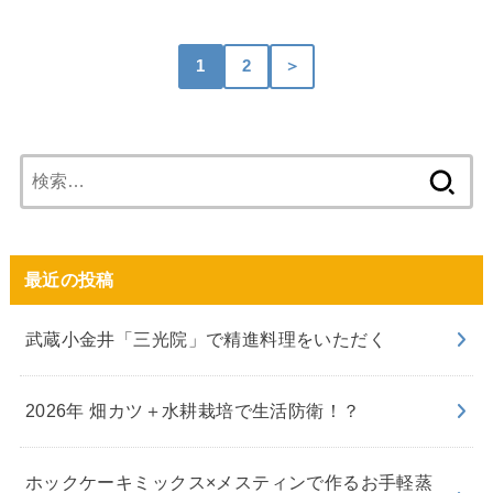
1
2
＞
検
索:
最近の投稿
武蔵小金井「三光院」で精進料理をいただく
2026年 畑カツ＋水耕栽培で生活防衛！？
ホックケーキミックス×メスティンで作るお手軽蒸