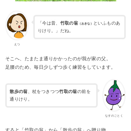
「今は昔、
竹取の翁
といふものあ
（おきな）
りけり。」だね。
えつ
そこへ、たまたま通りかかったのが我が家の父。
足腰のため、毎日少しずつ歩く練習をしています。
散歩の翁
、杖をつきつつ
竹取の翁
の前を
通りけり。
なすのごとく
すると「竹取の翁」から「散歩の翁」へ贈り物。