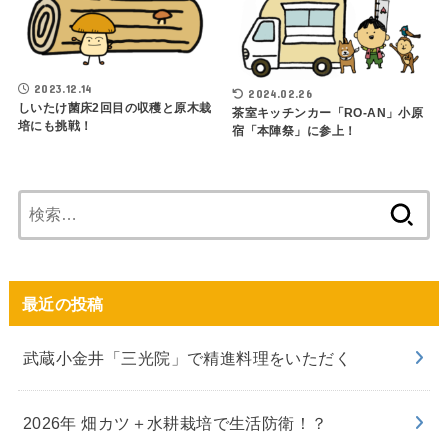
2023.12.14
2024.02.26
しいたけ菌床2回目の収穫と原木栽
茶室キッチンカー「RO-AN」小原
培にも挑戦！
宿「本陣祭」に参上！
検
索:
最近の投稿
武蔵小金井「三光院」で精進料理をいただく
2026年 畑カツ＋水耕栽培で生活防衛！？