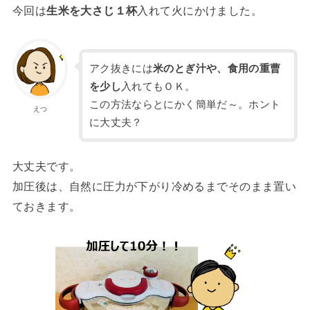
今回は
生米を大さじ１杯
入れて火にかけました。
アク抜きには
米のとぎ汁や、食用の重曹
を少し
入れてもＯＫ。
この方法ならとにかく簡単だ～。ホント
えつ
に大丈夫？
大丈夫です。
加圧後は、自然に圧力が下がり冷めるまでそのまま置い
ておきます。