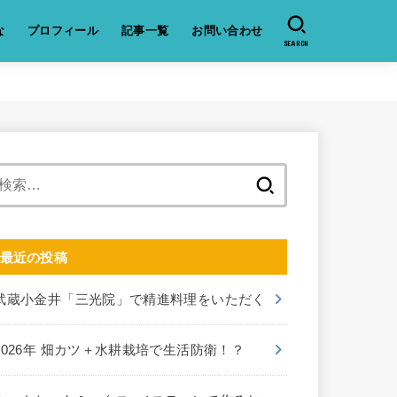
な
プロフィール
記事一覧
お問い合わせ
SEARCH
検
索:
最近の投稿
武蔵小金井「三光院」で精進料理をいただく
2026年 畑カツ＋水耕栽培で生活防衛！？