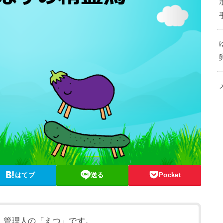
はてブ
送る
Pocket
」管理人の「えつ」です。