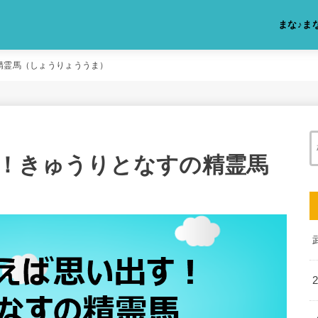
まな♪ま
精霊馬（しょうりょううま）
！きゅうりとなすの精霊馬