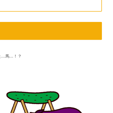
た…馬…！？