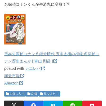
名探偵コナンくんが牛若丸に変身！？
日本史探偵コナン 6 鎌倉時代 五条大橋の相棒 名探偵コ
ナン歴史まんが [ 青山 剛昌 ]
posted with
カエレバ
楽天市場
Amazon
お気に入り
京都
見つけた！