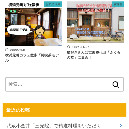
お気に入り
展覧会
2023.06.23
2022.11.11
猫好きさんは世田谷代田「ふくも
横浜元町カフェ散歩「純喫茶モデ
の堂」に集合！
ル」
検
索:
最近の投稿
武蔵小金井「三光院」で精進料理をいただく