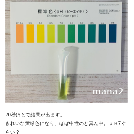
20秒ほどで結果が出ます。
きれいな黄緑色になり、ほぼ中性のど真ん中。ｐＨ7ぐ
らい？