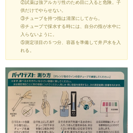
②試薬は強アルカリ性のため目に入ると危険。子
供だけでやらせない。
③チューブを持つ指は清潔にしてから。
④チューブで採水する時には、自分の指が水中に
入らないように。
⑤測定項目の５つ分、容器を準備して井戸水を入
れる。