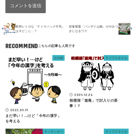
昭和レトロな「テトラパック牛乳」
岩塚製菓「バンザイ山椒」がやみつ
は今どこに…？
きになるワケ
RECOMMEND
その他
ライフスタイル
2024.12.26
相模湖「遊庵」で討入りの茶
事！？
2023.09.19
まだ早い！…けど「今年の漢字」
を考える
キッチンカー
ライフスタイル