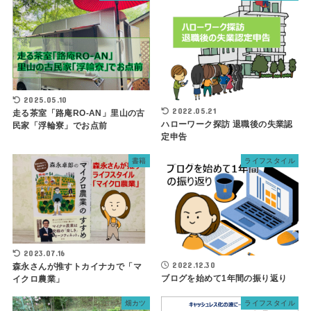
2025.05.10
2022.05.21
走る茶室「路庵RO-AN」里山の古
ハローワーク探訪 退職後の失業認
民家「浮輪寮」でお点前
定申告
書籍
ライフスタイル
2023.07.16
2022.12.30
森永さんが推すトカイナカで「マ
ブログを始めて1年間の振り返り
イクロ農業」
畑カツ
ライフスタイル