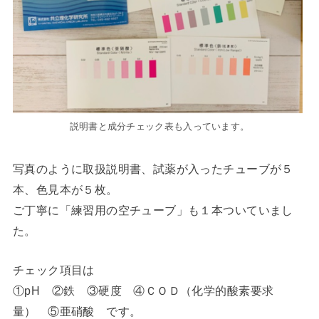
説明書と成分チェック表も入っています。
写真のように取扱説明書、試薬が入ったチューブが５
本、色見本が５枚。
ご丁寧に「練習用の空チューブ」も１本ついていまし
た。
チェック項目は
①pH ②鉄 ③硬度 ④ＣＯＤ（化学的酸素要求
量） ⑤亜硝酸 です。