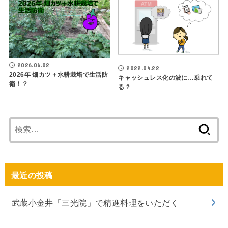
2026.06.02
2022.04.22
2026年 畑カツ＋水耕栽培で生活防
キャッシュレス化の波に…乗れて
衛！？
る？
検
索:
最近の投稿
武蔵小金井「三光院」で精進料理をいただく