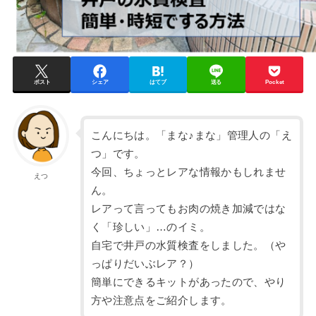
ポスト
シェア
はてブ
送る
Pocket
こんにちは。「まな♪まな」管理人の「え
つ」です。
今回、ちょっとレアな情報かもしれませ
えつ
ん。
レアって言ってもお肉の焼き加減ではな
く「珍しい」…のイミ。
自宅で井戸の水質検査をしました。（や
っぱりだいぶレア？）
簡単にできるキットがあったので、やり
方や注意点をご紹介します。