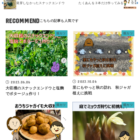
発芽しなかったスナックエンドウ
たくあんを３本だけ作ってみる
RECOMMEND
畑カツ
畑カツ
2023.10.06
2023.06.06
里にもやっと秋の訪れ 秋ジャガ
大収穫のスナックエンドウと塩麴
植えに挑戦
でポタージュ作り！
畑カツ
畑カツ