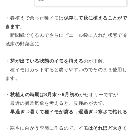
・春植えで余った種イモは
保存して秋に植えることがで
きます
。
新聞紙でくるんでさらにビニール袋に入れた状態で冷
蔵庫の野菜室に。
・
芽が出ている状態のイモを植える
のが正解。
種イモはカットすると腐りやすいのでそのまま使用し
ます。
・
秋植えの時期は8月末～9月初め
がセオリーですが
最近の異常気象を考えると、見極めが大切。
早過ぎ⇒暑くて種イモが腐る，遅過ぎ⇒寒さで枯れる
・寒さに向かう季節に作るので、
イモはそれほど大きく