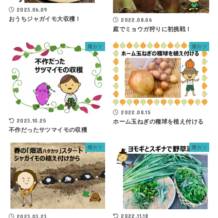
2023.06.09
おうちジャガイモ大収穫！
2022.08.06
庭でミョウガ狩りに初挑戦！
畑カツ
畑カツ
2022.08.15
2023.10.25
ホーム玉ねぎの種球を植え付ける
不作だったサツマイモの収穫
畑カツ
畑カツ
2022.11.18
2023.03.23